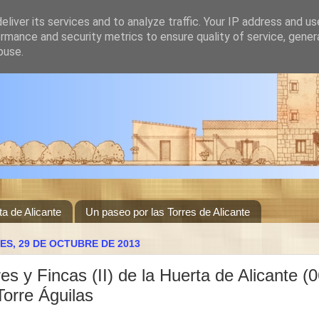
liver its services and to analyze traffic. Your IP address and u
rmance and security metrics to ensure quality of service, gene
buse.
ta de Alicante
Un paseo por las Torres de Alicante
ES, 29 DE OCTUBRE DE 2013
res y Fincas (II) de la Huerta de Alicante (0
Torre Águilas