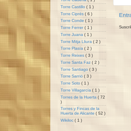
Torre Castillo
( 1 )
Torre Ciprés
( 6 )
Entr
Torre Conde
( 1 )
Suscri
Torre Ferrer
( 1 )
Torre Juana
( 1 )
Torre Mitja Lliura
( 2 )
Torre Plasía
( 2 )
Torre Reixes
( 3 )
Torre Santa Faz
( 2 )
Torre Santiago
( 3 )
Torre Sarrió
( 3 )
Torre Soto
( 1 )
Torre Villagarcía
( 1 )
Torres de la Huerta
( 72
)
Torres y Fincas de la
Huerta de Alicante
( 52 )
Wikiloc
( 1 )