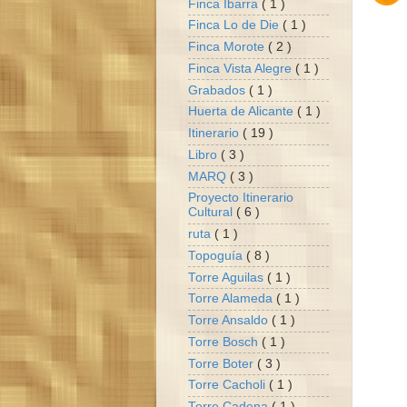
Finca Ibarra
( 1 )
Finca Lo de Die
( 1 )
Finca Morote
( 2 )
Finca Vista Alegre
( 1 )
Grabados
( 1 )
Huerta de Alicante
( 1 )
Itinerario
( 19 )
Libro
( 3 )
MARQ
( 3 )
Proyecto Itinerario
Cultural
( 6 )
ruta
( 1 )
Topoguía
( 8 )
Torre Aguilas
( 1 )
Torre Alameda
( 1 )
Torre Ansaldo
( 1 )
Torre Bosch
( 1 )
Torre Boter
( 3 )
Torre Cacholi
( 1 )
Torre Cadena
( 1 )