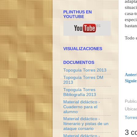
adapta
situac
PLINTHUS EN
casa-
YOUTUBE
especi
bastan
Todo e
VISUALIZACIONES
DOCUMENTOS
Topoguía Torres 2013
Anter
Topoguía Torres DM
Sigui
2013
Topoguía Torres
Bibliografía 2013
Publi
Material didáctico -
Cuaderno para el
Ubica
alumno
Torres
Material didáctico -
Itinerario y pistas de un
ataque corsario
3 c
Material didáctico -