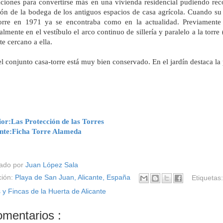
ciones para convertirse más en una vivienda residencial pudiendo reco
ión de la bodega de los antiguos espacios de casa agrícola. Cuando su
torre en 1971 ya se encontraba como en la actualidad. Previamente 
almente en el vestíbulo el arco continuo de sillería y paralelo a la torr
te cercano a ella.
l conjunto casa-torre está muy bien conservado. En el jardín destaca la
ior:Las Protección de las Torres
ente:Ficha Torre Alameda
cado por
Juan López Sala
ción:
Playa de San Juan, Alicante, España
Etiquetas
 y Fincas de la Huerta de Alicante
omentarios :