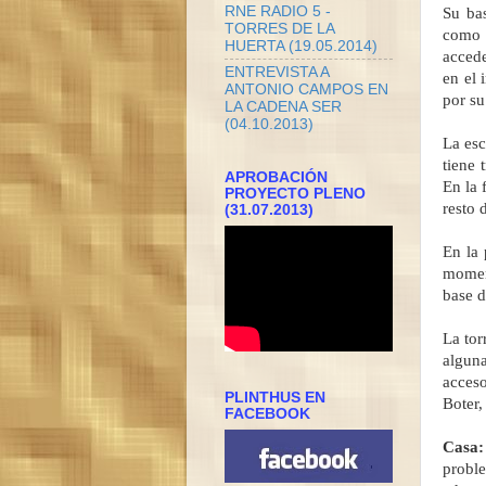
RNE RADIO 5 -
Su ba
TORRES DE LA
como p
HUERTA (19.05.2014)
accede
ENTREVISTA A
en el 
ANTONIO CAMPOS EN
por su
LA CADENA SER
(04.10.2013)
La esc
tiene 
APROBACIÓN
En la 
PROYECTO PLENO
resto 
(31.07.2013)
En la 
moment
base d
La tor
alguna
acceso
PLINTHUS EN
Boter,
FACEBOOK
Casa:
proble