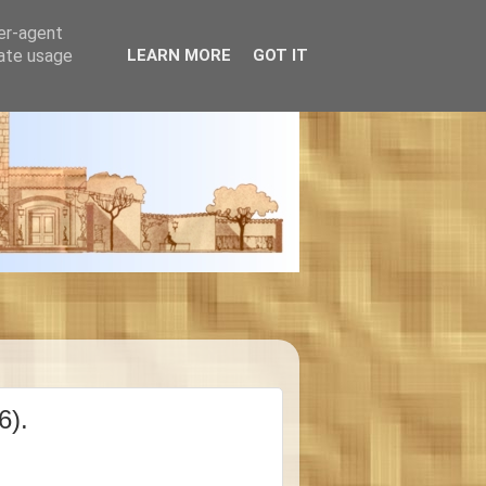
ser-agent
rate usage
LEARN MORE
GOT IT
6).