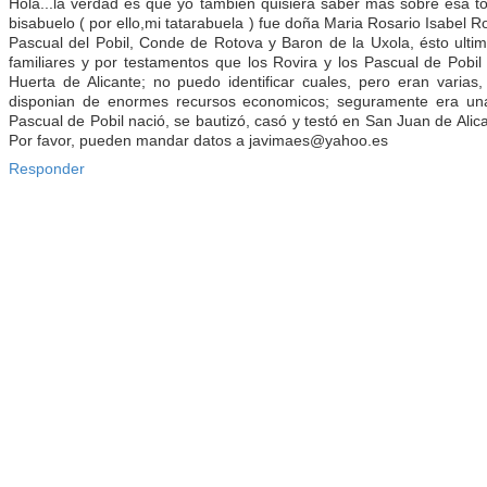
Hola...la verdad es que yo tambien quisiera saber más sobre esa tor
bisabuelo ( por ello,mi tatarabuela ) fue doña Maria Rosario Isabel R
Pascual del Pobil, Conde de Rotova y Baron de la Uxola, ésto ultim
familiares y por testamentos que los Rovira y los Pascual de Pobil 
Huerta de Alicante; no puedo identificar cuales, pero eran varia
disponian de enormes recursos economicos; seguramente era una
Pascual de Pobil nació, se bautizó, casó y testó en San Juan de Alica
Por favor, pueden mandar datos a javimaes@yahoo.es
Responder