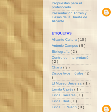
Propuestas para el
profesorado
Presentación Torres y
Casas de la Huerta de
Alicante
ETIQUETAS
Alicante Cultura
( 10 )
Antonio Campos
( 5 )
Bibliografía
( 2 )
Centro de Interpretación
( 2 )
Charla
( 9 )
Dispositivos móviles
( 2
)
El Museo Universal
( 1 )
Ermita Ciprés
( 1 )
Finca Carreres
( 1 )
Finca Choli
( 1 )
Finca El Pelegrí
( 3 )