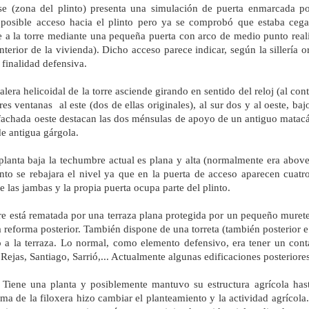
se (zona del plinto) presenta una simulación de puerta enmarcada po
osible acceso hacia el plinto pero ya se comprobó que estaba cegado
 a la torre mediante una pequeña puerta con arco de medio punto rea
interior de la vivienda). Dicho acceso parece indicar, según la sillería 
 finalidad defensiva.
alera helicoidal de la torre asciende girando en sentido del reloj (al cont
tres ventanas al este (dos de ellas originales), al sur dos y al oeste, b
fachada oeste destacan las dos ménsulas de apoyo de un antiguo matacá
de antigua gárgola.
planta baja la techumbre actual es plana y alta (normalmente era abov
o se rebajara el nivel ya que en la puerta de acceso aparecen cuatro 
e las jambas y la propia puerta ocupa parte del plinto.
re está rematada por una terraza plana protegida por un pequeño murete 
 reforma posterior. También dispone de una torreta (también posterior e i
 a la terraza. Lo normal, como elemento defensivo, era tener un conta
 Rejas, Santiago, Sarrió,... Actualmente algunas edificaciones posteriore
Tiene una planta y posiblemente mantuvo su estructura agrícola hast
ma de la filoxera hizo cambiar el planteamiento y la actividad agrícola