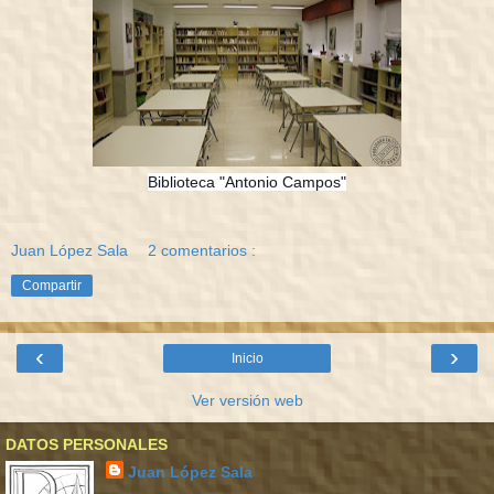
Biblioteca "Antonio Campos"
Juan López Sala
2 comentarios :
Compartir
‹
›
Inicio
Ver versión web
DATOS PERSONALES
Juan López Sala