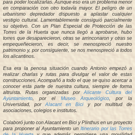
para poder localizarlas. Aunque eso era un problema menor
en comparación con otro todavía mayor. El peligro de un
urbanismo depredador dispuesto a aplastar cualquier
vestigio cultural. Lamentablemente consiguió parcialmente
su objetivo. Con un Plan Especial de Protección de las
Torres de la Huerta que nunca llegó a aprobarse, hubo
torres que desaparecieron, otras se arrinconaron y otras se
empequeñecieron, es decir, se menospreció nuestro
patrimonio y, por consiguiente, se nos menospreció a todos
los alicantinos.
Esa era la penosa situación cuando Antonio empezó a
realizar charlas y rutas para divulgar el valor de estas
construcciones. Acompañó a todo el que se quiso acercar a
conocer esta parte de nuestra cultura, siempre de forma
altruista. Rutas organizadas por
Alicante Cultura del
Ayuntamiento
, por el
Museo Arqueológico
, por la
Universidad, por
Alacant en Bici
y por multitud de
asociaciones, colegios e institutos.
Colaboró junto con Alacant en Bici y Plinthus en un proyecto
para proponer al Ayuntamiento un
Itinerario por las Torres
de la Huerta
y que además permitiese una movilidad