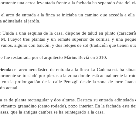
iormente una cerca levantada frente a la fachada ha separado ésta del vi
el arco de entrada a la finca se iniciaba un camino que accedía a ell
a adintelada al jardín.
:
Unida a una esquina de la casa, dispone de talud en plinto (característ
 M. Fueyo) tres plantas y un remate superior de cornisa y una pequeñ
 vanos, alguno con balcón, y dos relojes de sol (tradición que tienen otra
re fue restaurada por el arquitecto Màrius Bevià en 2010.
vienda:
el arco neoclásico de entrada a la finca La Cadena estaba situad
iormente se trasladó por piezas a la zona donde está actualmente la rot
 con la prolongación de la calle Pérezgil desde la zona de torre Juana 
ión actual.
a es de planta rectangular y dos alturas. Destaca su entrada adintelada
vimento granadino (canto rodado), pozo interior. En la fachada este tie
casas, que la antigua cambra se ha reintegrado a la casa.