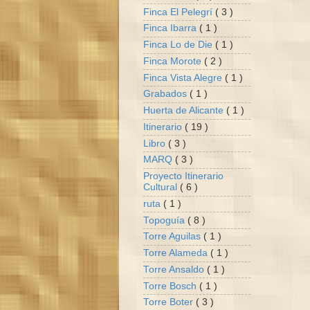
Finca El Pelegrí
( 3 )
Finca Ibarra
( 1 )
Finca Lo de Die
( 1 )
Finca Morote
( 2 )
Finca Vista Alegre
( 1 )
Grabados
( 1 )
Huerta de Alicante
( 1 )
Itinerario
( 19 )
Libro
( 3 )
MARQ
( 3 )
Proyecto Itinerario
Cultural
( 6 )
ruta
( 1 )
Topoguía
( 8 )
Torre Aguilas
( 1 )
Torre Alameda
( 1 )
Torre Ansaldo
( 1 )
Torre Bosch
( 1 )
Torre Boter
( 3 )