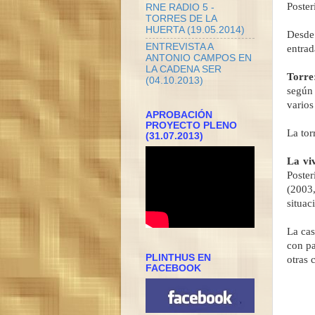
Poster
RNE RADIO 5 -
TORRES DE LA
HUERTA (19.05.2014)
Desde 
ENTREVISTA A
entrad
ANTONIO CAMPOS EN
LA CADENA SER
Torre
(04.10.2013)
según
varios
APROBACIÓN
PROYECTO PLENO
La tor
(31.07.2013)
La vi
Poster
(2003,
situac
La cas
con pa
PLINTHUS EN
otras 
FACEBOOK