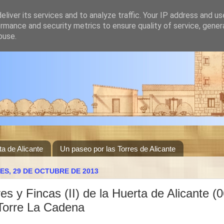
liver its services and to analyze traffic. Your IP address and u
rmance and security metrics to ensure quality of service, gene
buse.
ta de Alicante
Un paseo por las Torres de Alicante
ES, 29 DE OCTUBRE DE 2013
res y Fincas (II) de la Huerta de Alicante (0
Torre La Cadena