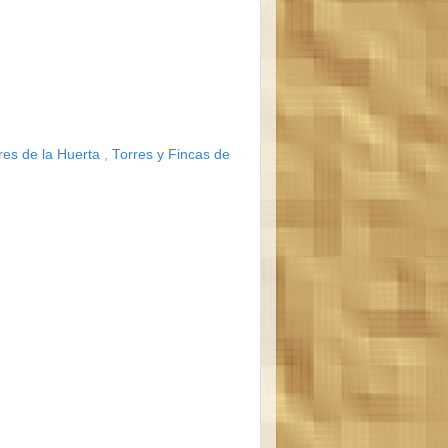
res de la Huerta
,
Torres y Fincas de