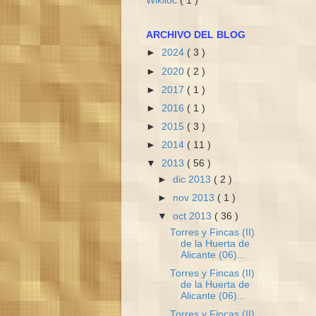
Wikiloc
( 1 )
ARCHIVO DEL BLOG
►
2024
( 3 )
►
2020
( 2 )
►
2017
( 1 )
►
2016
( 1 )
►
2015
( 3 )
►
2014
( 11 )
▼
2013
( 56 )
►
dic 2013
( 2 )
►
nov 2013
( 1 )
▼
oct 2013
( 36 )
Torres y Fincas (II)
de la Huerta de
Alicante (06)...
Torres y Fincas (II)
de la Huerta de
Alicante (06)...
Torres y Fincas (II)