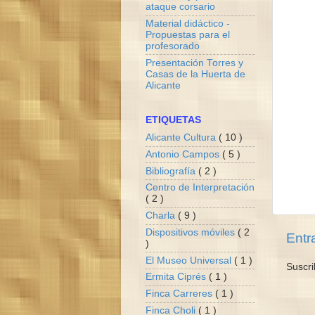
ataque corsario
Material didáctico -
Propuestas para el
profesorado
Presentación Torres y
Casas de la Huerta de
Alicante
ETIQUETAS
Alicante Cultura
( 10 )
Antonio Campos
( 5 )
Bibliografía
( 2 )
Centro de Interpretación
( 2 )
Charla
( 9 )
Dispositivos móviles
( 2
Entr
)
El Museo Universal
( 1 )
Suscri
Ermita Ciprés
( 1 )
Finca Carreres
( 1 )
Finca Choli
( 1 )