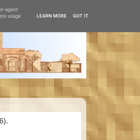
ser-agent
rate usage
LEARN MORE
GOT IT
6).