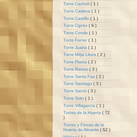
Torre Cacholi
( 1 )
Torre Cadena
( 1 )
Torre Castillo
( 1 )
Torre Ciprés
( 6 )
Torre Conde
( 1 )
Torre Ferrer
( 1 )
Torre Juana
( 1 )
Torre Mitja Lliura
( 2 )
Torre Plasía
( 2 )
Torre Reixes
( 3 )
Torre Santa Faz
( 2 )
Torre Santiago
( 3 )
Torre Sarrió
( 3 )
Torre Soto
( 1 )
Torre Villagarcía
( 1 )
Torres de la Huerta
( 72
)
Torres y Fincas de la
Huerta de Alicante
( 52 )